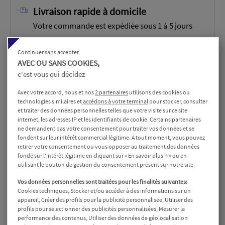
Livraison rapide à domicile
Votre commande est expédiée sous 1 à 5 jours
Continuer sans accepter
AVEC OU SANS COOKIES,
Description
Détails du produit
Avis
c'est vous qui décidez
Avec votre accord, nous et nos
2 partenaires
utilisons des cookies ou
technologies similaires et
accédons à votre terminal
pour stocker, consulter
Présentation du produit
et traiter des données personnelles telles que votre visite sur ce site
internet, les adresses IP et les identifiants de cookie. Certains partenaires
ne demandent pas votre consentement pour traiter vos données et se
Vitesses de massage variées
fondent sur leur intérêt commercial légitime. À tout moment, vous pouvez
retirer votre consentement ou vous opposer au traitement des données
Ce dispositif de massage offre
trois vitesses de
fondé sur l'intérêt légitime en cliquant sur « En savoir plus → » ou en
massage
différentes, allant de 1800 à 3200 tr/min.
utilisant le bouton de gestion du consentement présent sur notre site.
Cette variété permet de personnaliser le massage en
Vos données personnelles sont traitées pour les finalités suivantes:
fonction de vos besoins, offrant des options pour un
Cookies techniques, Stocker et/ou accéder à des informations sur un
massage léger, modéré ou intense.
appareil, Créer des profils pour la publicité personnalisée, Utiliser des
profils pour sélectionner des publicités personnalisées, Mesurer la
performance des contenus, Utiliser des données de géolocalisation
Fonction de massage chauffant