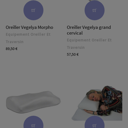
Oreiller Vegelya Morpho
Oreiller Vegelya grand
cervical
Equipement Oreiller Et
Equipement Oreiller Et
Traversin
Traversin
Prix
89,50 €
Prix
57,50 €