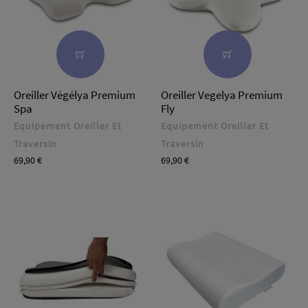
Oreiller Végélya Premium
Oreiller Vegelya Premium
Spa
Fly
Equipement Oreiller Et
Equipement Oreiller Et
Traversin
Traversin
Prix
Prix
69,90 €
69,90 €