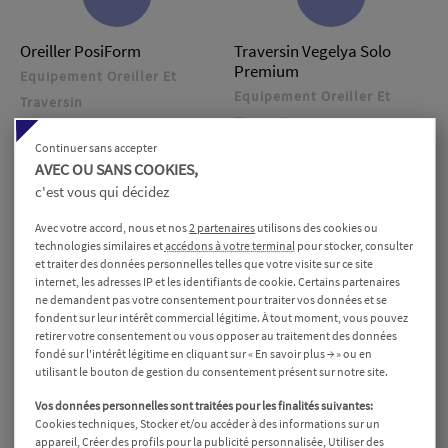
Oreiller PosiForm
Traversin Vegelya Solo
Premium
Equipement Oreiller Et
Equipement Oreiller Et
Traversin
Traversin
Prix
110,00 €
Prix
69,90 €
Continuer sans accepter
AVEC OU SANS COOKIES,
c'est vous qui décidez
Avec votre accord, nous et nos
2 partenaires
utilisons des cookies ou
technologies similaires et
accédons à votre terminal
pour stocker, consulter
et traiter des données personnelles telles que votre visite sur ce site
internet, les adresses IP et les identifiants de cookie. Certains partenaires
ne demandent pas votre consentement pour traiter vos données et se
fondent sur leur intérêt commercial légitime. À tout moment, vous pouvez
retirer votre consentement ou vous opposer au traitement des données
fondé sur l'intérêt légitime en cliquant sur « En savoir plus → » ou en
utilisant le bouton de gestion du consentement présent sur notre site.
Vos données personnelles sont traitées pour les finalités suivantes:
Cookies techniques, Stocker et/ou accéder à des informations sur un
appareil, Créer des profils pour la publicité personnalisée, Utiliser des