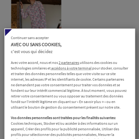
Continuer sans accepter
AVEC OU SANS COOKIES,
c'est vous qui décidez
Avec votre accord, nous et nos
2 partenaires
utilisons des cookies ou
technologies similaires et
accédons à votre terminal
pour stocker, consulter
CHEMISE DE NUIT ML
et traiter des données personnelles telles que votre visite sur ce site
OUVERTE DOS
internet, les adresses IP et les identifiants de cookie. Certains partenaires
ne demandent pas votre consentement pour traiter vos données et se
Vêtement Médicalisé Pour
fondent sur leur intérêt commercial légitime. À tout moment, vous pouvez
Femme
retirer votre consentement ou vous opposer au traitement des données
Prix
36,90 €
fondé sur l'intérêt légitime en cliquant sur « En savoir plus → » ou en
utilisant le bouton de gestion du consentement présent sur notre site.
ELI
ELI
Vos données personnelles sont traitées pour les finalités suivantes:
-
-
Cookies techniques, Stocker et/ou accéder à des informations sur un
Rose
Bleu
appareil, Créer des profils pour la publicité personnalisée, Utiliser des
profils pour sélectionner des publicités personnalisées, Mesurer la