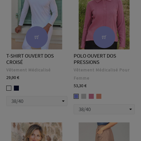
T-SHIRT OUVERT DOS
POLO OUVERT DOS
CROISÉ
PRESSIONS
Vêtement Médicalisé
Vêtement Médicalisé Pour
Prix
29,90 €
Femme
Prix
53,30 €
ODOML
ODOML
-
ISABELLE
ISABELLE
ISABELLE
-
ISABELLE
Bleu
-
-
-
Blanc
-
Gris
Rose
Saumon
Bleu