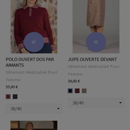
POLO OUVERT DOS PAR
JUPE OUVERTE DEVANT
AIMANTS
Vêtement Médicalisé Pour
Vêtement Médicalisé Pour
Femme
Femme
Prix
39,90 €
Prix
55,90 €
ODILE
ODILE
ODILE
NOEMIE
NOEMIE
-
-
-
-
-
Prune
Taupe
Marine
Marine
Cassis