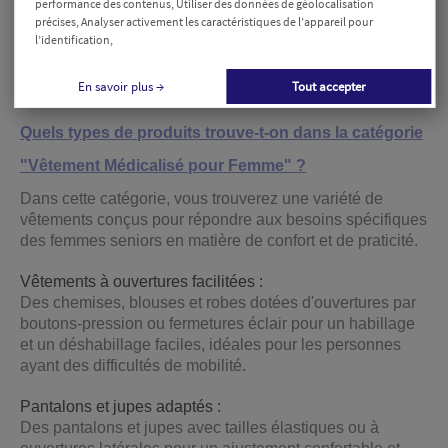
performance des contenus, Utiliser des données de géolocalisation
précises, Analyser activement les caractéristiques de l’appareil pour
l’identification,
Affichage de 1 à 7 sur 7 article(s)
En savoir plus →
Tout accepter
Quels types de produits trouve-t-on dans la catégorie
"Vêtement Médicalisé pour Femme" ?
Dans cette catégorie, vous trouverez une variété de
vêtements conçus pour répondre aux besoins spécifiques
des femmes seniors en matière de confort et de praticité.
Vêtements à ouvertures facilitées :
Des chemises, blouses et robes dotées d'ouvertures par
boutons-pression ou fermetures éclair pour un habillage
et un déshabillage faciles, idéales pour les personnes
ayant des difficultés de mobilité.
Pantalons et jupes adaptés :
Des pantalons et jupes avec tailles élastiques ou à