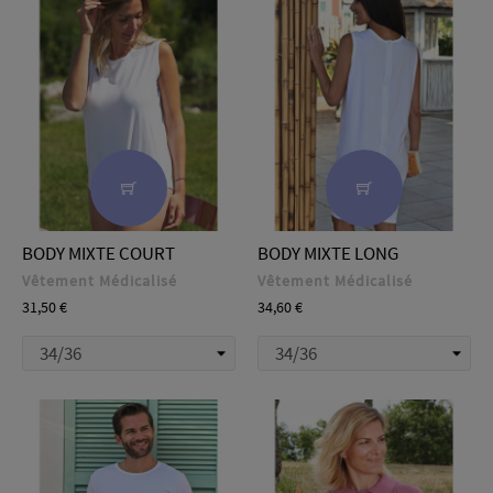
BODY MIXTE COURT
BODY MIXTE LONG
Vêtement Médicalisé
Vêtement Médicalisé
Prix
Prix
31,50 €
34,60 €