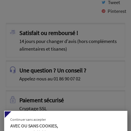
Tweet
Pinterest
Satisfait ou remboursé !
14 jours pour changer d'avis (hors compléments
alimentaires et tisanes)
Une question ? Un conseil ?
Appelez-nous au 01 86 90 07 02
Paiement sécurisé
Cryptage SSL
Continuer sans accepter
AVEC OU SANS COOKIES,
Livraison rapide à domicile