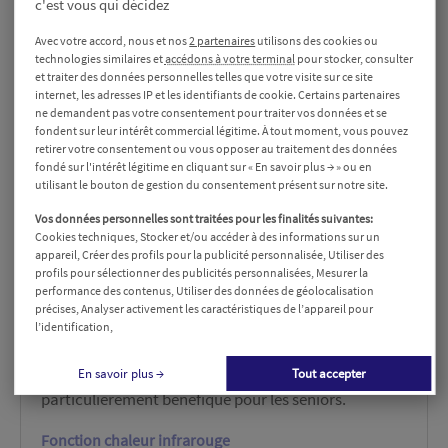
c'est vous qui décidez
Votre commande est expédiée sous 1 à 5 jours
Avec votre accord, nous et nos
2 partenaires
utilisons des cookies ou
technologies similaires et
accédons à votre terminal
pour stocker, consulter
et traiter des données personnelles telles que votre visite sur ce site
internet, les adresses IP et les identifiants de cookie. Certains partenaires
Description
Détails du produit
Avis
ne demandent pas votre consentement pour traiter vos données et se
fondent sur leur intérêt commercial légitime. À tout moment, vous pouvez
retirer votre consentement ou vous opposer au traitement des données
fondé sur l'intérêt légitime en cliquant sur « En savoir plus → » ou en
utilisant le bouton de gestion du consentement présent sur notre site.
Présentation du produit
Vos données personnelles sont traitées pour les finalités suivantes:
Massage shiatsu bienfaisant
Cookies techniques, Stocker et/ou accéder à des informations sur un
appareil, Créer des profils pour la publicité personnalisée, Utiliser des
Notre appareil de massage des pieds est conçu pour
profils pour sélectionner des publicités personnalisées, Mesurer la
performance des contenus, Utiliser des données de géolocalisation
offrir un
massage shiatsu bienfaisant
. Les
précises, Analyser activement les caractéristiques de l’appareil pour
mouvements de pétrissage profonds imitent les
l’identification,
techniques de massage traditionnel pour soulager
efficacement les douleurs et les tensions des pieds,
En savoir plus →
Tout accepter
particulièrement bénéfique pour les seniors.
Fonction chaleur infrarouge