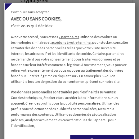
Cryptage SSL
Continuer sans accepter
AVEC OU SANS COOKIES,
Livraison rapide à domicile
c'est vous qui décidez
Votre commande est expédiée sous 1 à 5 jours
Avec votre accord, nous et nos
2 partenaires
utilisons des cookies ou
technologies similaires et
accédons à votre terminal
pour stocker, consulter
et traiter des données personnelles telles que votre visite sur ce site
internet, les adresses IP et les identifiants de cookie. Certains partenaires
Description
Détails du produit
Avis
ne demandent pas votre consentement pour traiter vos données et se
fondent sur leur intérêt commercial légitime. À tout moment, vous pouvez
retirer votre consentement ou vous opposer au traitement des données
fondé sur l'intérêt légitime en cliquant sur « En savoir plus → » ou en
utilisant le bouton de gestion du consentement présent sur notre site.
Présentation du produit
Vos données personnelles sont traitées pour les finalités suivantes:
Massage profond et décontractant
Cookies techniques, Stocker et/ou accéder à des informations sur un
appareil, Créer des profils pour la publicité personnalisée, Utiliser des
La
ceinture de massage Shiatsu
est équipée de têtes
profils pour sélectionner des publicités personnalisées, Mesurer la
performance des contenus, Utiliser des données de géolocalisation
rotatives internes qui procurent un
massage
précises, Analyser activement les caractéristiques de l’appareil pour
profond et décontractant
. Ce type de massage imite
l’identification,
les techniques de pression des doigts utilisées en