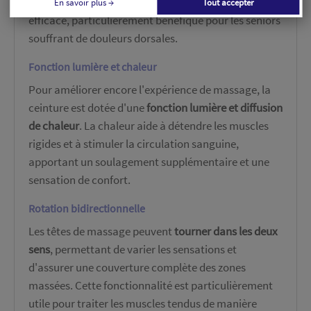
shiatsu, offrant ainsi une relaxation musculaire
En savoir plus →
Tout accepter
efficace, particulièrement bénéfique pour les seniors
souffrant de douleurs dorsales.
Fonction lumière et chaleur
Pour améliorer encore l'expérience de massage, la
ceinture est dotée d'une
fonction lumière et diffusion
de chaleur
. La chaleur aide à détendre les muscles
rigides et à stimuler la circulation sanguine,
apportant un soulagement supplémentaire et une
sensation de confort.
Rotation bidirectionnelle
Les têtes de massage peuvent
tourner dans les deux
sens
, permettant de varier les sensations et
d'assurer une couverture complète des zones
massées. Cette fonctionnalité est particulièrement
utile pour traiter les muscles tendus de manière