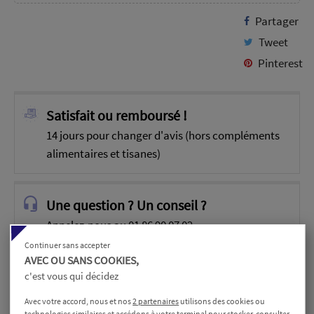
Partager
Tweet
Pinterest
Satisfait ou remboursé !
14 jours pour changer d'avis (hors compléments
alimentaires et tisanes)
Une question ? Un conseil ?
Appelez-nous au 01 86 90 07 02
Continuer sans accepter
AVEC OU SANS COOKIES,
Paiement sécurisé
c'est vous qui décidez
Cryptage SSL
Avec votre accord, nous et nos
2 partenaires
utilisons des cookies ou
technologies similaires et
accédons à votre terminal
pour stocker, consulter