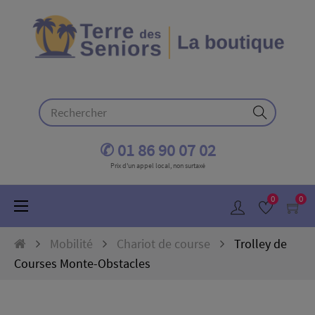
✆ 01 86 90 07 02
Prix d'un appel local, non surtaxé
0
0
Basculer
☰
la
navigation
Mobilité
Chariot de course
Trolley de
Courses Monte-Obstacles