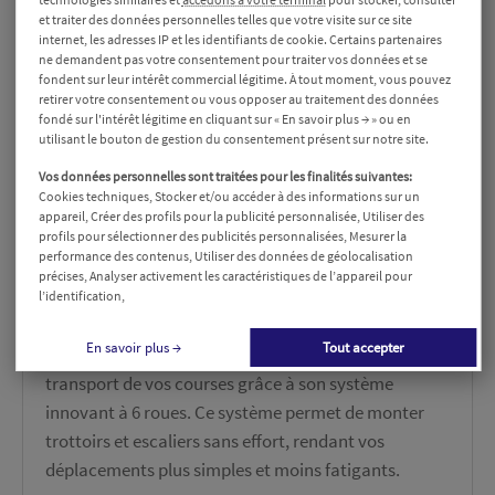
et traiter des données personnelles telles que votre visite sur ce site
internet, les adresses IP et les identifiants de cookie. Certains partenaires
Livraison rapide à domicile
ne demandent pas votre consentement pour traiter vos données et se
fondent sur leur intérêt commercial légitime. À tout moment, vous pouvez
Votre commande est expédiée sous 1 à 5 jours
retirer votre consentement ou vous opposer au traitement des données
fondé sur l'intérêt légitime en cliquant sur « En savoir plus → » ou en
utilisant le bouton de gestion du consentement présent sur notre site.
Vos données personnelles sont traitées pour les finalités suivantes:
Description
Détails du produit
Avis
Cookies techniques, Stocker et/ou accéder à des informations sur un
appareil, Créer des profils pour la publicité personnalisée, Utiliser des
profils pour sélectionner des publicités personnalisées, Mesurer la
performance des contenus, Utiliser des données de géolocalisation
Présentation du produit
précises, Analyser activement les caractéristiques de l’appareil pour
l’identification,
Transport sans effort
En savoir plus →
Tout accepter
Le trolley de courses monte-obstacles facilite le
transport de vos courses grâce à son système
innovant à 6 roues. Ce système permet de monter
trottoirs et escaliers sans effort, rendant vos
déplacements plus simples et moins fatigants.