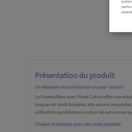
publici
perform
caracté
Présentation du produit
Un vêtement de nuit tout-en-un pour seniors
La Grenouillère avec Pieds Coton offre une solu
longues et pieds intégrés, elle assure une protec
utilisation quotidienne ou pour les personnes ay
Chaleur et douceur pour des nuits paisibles