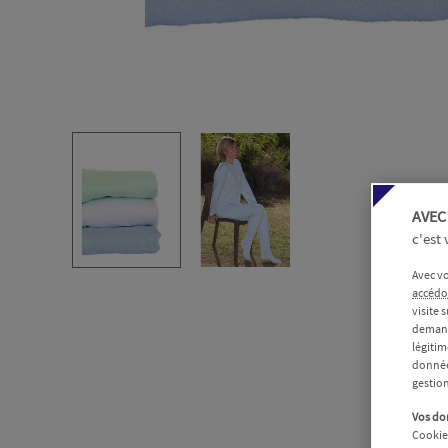
AVEC
c'est
Avec vo
accédo
visite 
demand
légiti
données
gestio
Vos don
Cookies