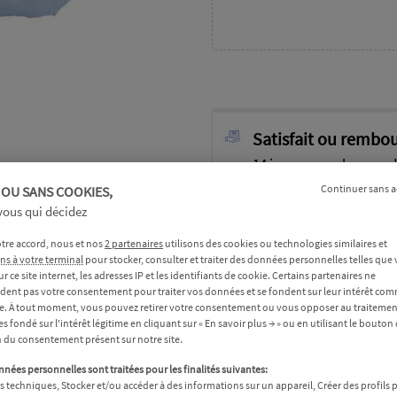
Satisfait ou rembou
14 jours pour changer d
Continuer sans a
 OU SANS COOKIES,
 vous qui décidez
Une question ? Un c
tre accord, nous et nos
2 partenaires
utilisons des cookies ou technologies similaires et
Appelez-nous au 01 86 9
ns à votre terminal
pour stocker, consulter et traiter des données personnelles telles que 
sur ce site internet, les adresses IP et les identifiants de cookie. Certains partenaires ne
ent pas votre consentement pour traiter vos données et se fondent sur leur intérêt com
me. À tout moment, vous pouvez retirer votre consentement ou vous opposer au traitemen
Paiement sécurisé
 fondé sur l'intérêt légitime en cliquant sur « En savoir plus → » ou en utilisant le bouton
n du consentement présent sur notre site.
Cryptage SSL
nées personnelles sont traitées pour les finalités suivantes:
 techniques, Stocker et/ou accéder à des informations sur un appareil, Créer des profils 