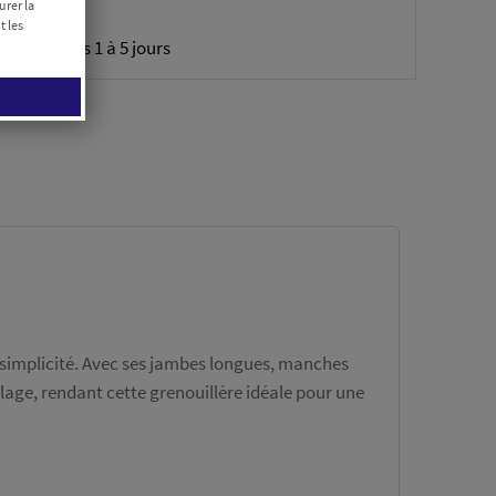
urer la
domicile
t les
édiée sous 1 à 5 jours
t simplicité. Avec ses jambes longues, manches
filage, rendant cette grenouillère idéale pour une