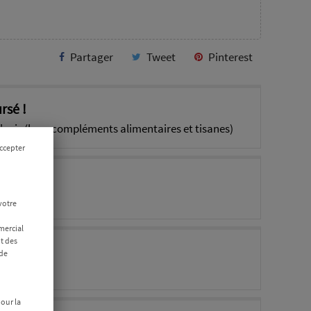
Partager
Tweet
Pinterest
rsé !
'avis (hors compléments alimentaires et tisanes)
ccepter
onseil ?
0 07 02
votre
mercial
t des
 de
pour la