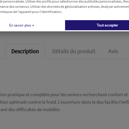
té personnalisée, Utiliser des profils pour sélectionner des publicités personnalisées, Mes
Livraison rapide à 
ance des contenus, Utiliser des données de géolocalisation précises, Analyser activemen
Votre commande est exp
ristiques de l’appareil pour l’identification,
En savoir plus →
Tout accepter
Description
Détails du produit
Avis
tion pratique et complète pour les seniors recherchant confort e
tion optimale contre le froid. L'ouverture dans le dos facilite l'en
ant des difficultés de mobilité.