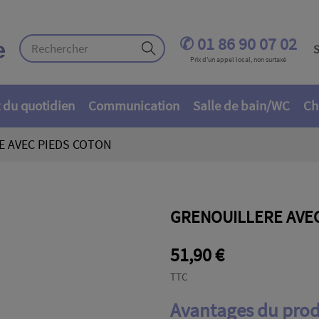
✆ 01 86 90 07 02
S
Prix d'un appel local, non surtaxé
 du quotidien
Communication
Salle de bain/WC
Ch
E AVEC PIEDS COTON
GRENOUILLERE AVE
51,90 €
TTC
Avantages du prod