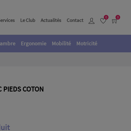
0
0
ervices
Le Club
Actualités
Contact
ambre
Ergonomie
Mobilité
Motricité
C PIEDS COTON
uit