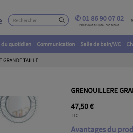
✆ 01 86 90 07 02
S
Prix d'un appel local, non surtaxé
 du quotidien
Communication
Salle de bain/WC
Ch
E GRANDE TAILLE
GRENOUILLERE GRA
47,50 €
TTC
Avantages du prod