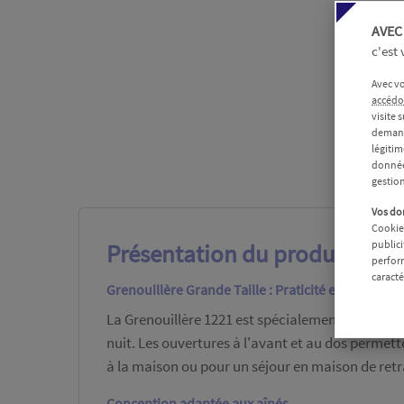
AVEC
c'est
Avec vo
accédo
visite 
demand
légiti
données
gestio
Vos don
Cookies
publici
Présentation du produit
perform
caracté
Grenouillère Grande Taille : Praticité et Style
La Grenouillère 1221 est spécialement conçue po
nuit. Les ouvertures à l'avant et au dos permet
à la maison ou pour un séjour en maison de retra
Conception adaptée aux aînés