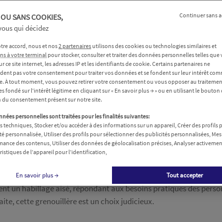
Continuer sans a
 OU SANS COOKIES,
Livraison rapide à 
 vous qui décidez
Votre commande est exp
tre accord, nous et nos
2 partenaires
utilisons des cookies ou technologies similaires et
ns à votre terminal
pour stocker, consulter et traiter des données personnelles telles que 
sur ce site internet, les adresses IP et les identifiants de cookie. Certains partenaires ne
ent pas votre consentement pour traiter vos données et se fondent sur leur intérêt com
me. À tout moment, vous pouvez retirer votre consentement ou vous opposer au traitemen
 fondé sur l'intérêt légitime en cliquant sur « En savoir plus → » ou en utilisant le bouton
Description
Détails du produit
Avis
n du consentement présent sur notre site.
nées personnelles sont traitées pour les finalités suivantes:
 techniques, Stocker et/ou accéder à des informations sur un appareil, Créer des profils 
té personnalisée, Utiliser des profils pour sélectionner des publicités personnalisées, Mes
ance des contenus, Utiliser des données de géolocalisation précises, Analyser activemen
ristiques de l’appareil pour l’identification,
ur le confort des seniors. Fabriquée en 100% coton, elle garantit
En savoir plus →
Tout accepter
tent un habillage aisé, répondant aux besoins pratiques des perso
ite, cette grenouillère est un choix judicieux.