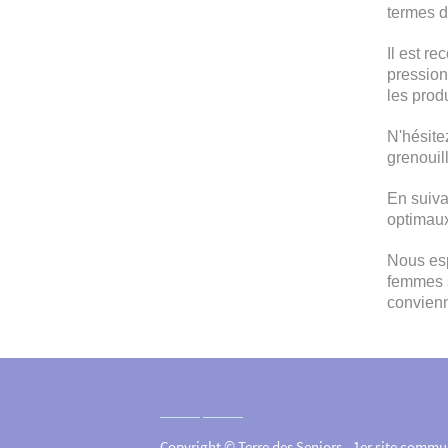
termes de
Il est r
pression
les prod
N'hésite
grenouil
En suiva
optimaux
Nous esp
femmes s
convienn
Copyright © Terre des Seniors - 1er site commu