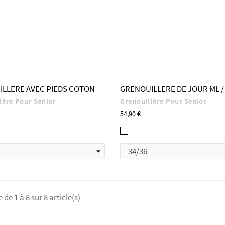
LLERE AVEC PIEDS COTON
GRENOUILLERE DE JOUR ML /
lère Pour Senior
Grenouillère Pour Senior
Prix
54,90 €
50
1250
1222
1222
1222
1222
1222
1222
-
-
-
-
-
-
-
if
Motif
Marine
Motif
Motif
Motif
Motif
Beige
F
1
2
A
B
 de 1 à 8 sur 8 article(s)