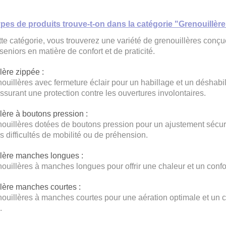
ypes de produits trouve-t-on dans la catégorie "Grenouillè
te catégorie, vous trouverez une variété de grenouillères conç
eniors en matière de confort et de praticité.
lère zippée :
ouillères avec fermeture éclair pour un habillage et un déshabill
assurant une protection contre les ouvertures involontaires.
lère à boutons pression :
ouillères dotées de boutons pression pour un ajustement sécuri
s difficultés de mobilité ou de préhension.
lère manches longues :
ouillères à manches longues pour offrir une chaleur et un confort
lère manches courtes :
ouillères à manches courtes pour une aération optimale et un co
.