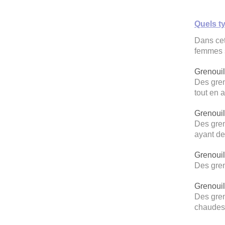
Quels t
Dans cet
femmes s
Grenouil
Des gren
tout en 
Grenouil
Des gren
ayant de
Grenouil
Des gren
Grenouil
Des gren
chaudes