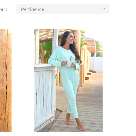
ar :
Pertinence
