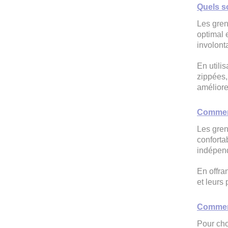
Quels s
Les gren
optimal e
involont
En utili
zippées,
améliorer
Comment
Les gren
conforta
indépend
En offra
et leurs 
Comment
Pour cho