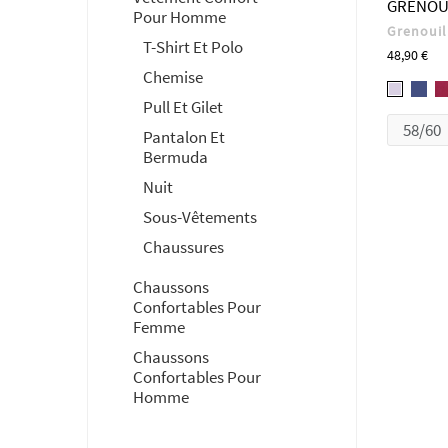
GRENOU
Pour Homme
Grenouil
T-Shirt Et Polo
Prix
48,90 €
Chemise
12
1220
Pull Et Gilet
-
-
Pantalon Et
MA
PARM
Bermuda
Nuit
Sous-Vêtements
Chaussures
Chaussons
Confortables Pour
Femme
Chaussons
Confortables Pour
Homme