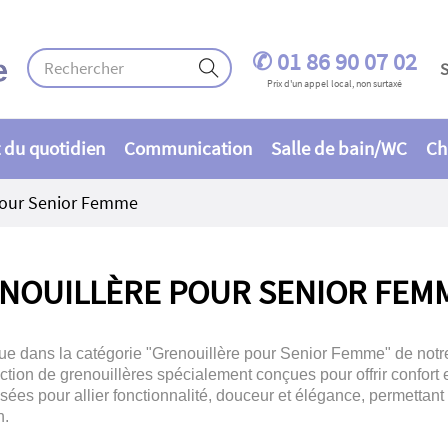
✆ 01 86 90 07 02
S
Prix d'un appel local, non surtaxé
 du quotidien
Communication
Salle de bain/WC
Ch
pour Senior Femme
NOUILLÈRE POUR SENIOR FEM
e dans la catégorie "Grenouillère pour Senior Femme" de notre 
ction de grenouillères spécialement conçues pour offrir confort
sées pour allier fonctionnalité, douceur et élégance, permettant a
n.