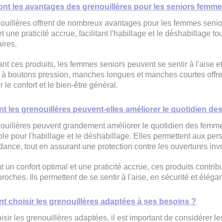
ont les avantages des grenouillères pour les seniors femme
ouillères offrent de nombreux avantages pour les femmes seniors
t une praticité accrue, facilitant l'habillage et le déshabillage t
aires.
sant ces produits, les femmes seniors peuvent se sentir à l'aise e
 à boutons pression, manches longues et manches courtes offren
 le confort et le bien-être général.
 les grenouillères peuvent-elles améliorer le quotidien de
ouillères peuvent grandement améliorer le quotidien des femmes 
ble pour l'habillage et le déshabillage. Elles permettent aux per
ance, tout en assurant une protection contre les ouvertures invo
nt un confort optimal et une praticité accrue, ces produits contri
proches. Ils permettent de se sentir à l'aise, en sécurité et éléga
 choisir les grenouillères adaptées à ses besoins ?
isir les grenouillères adaptées, il est important de considérer 